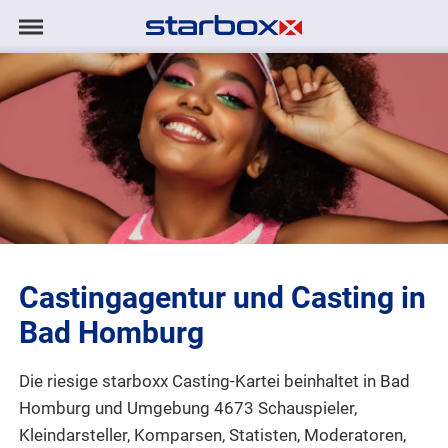
Navigation
Navigation
AGENTUR
anzeigen/ausblenden
MODELS
TALENTE
PROJEKTE
Castingagentur und Casting in
LOGIN
Bad Homburg
KONTAKT
Die riesige starboxx Casting-Kartei beinhaltet in Bad
Homburg und Umgebung 4673 Schauspieler,
DE
|
EN
Kleindarsteller, Komparsen, Statisten, Moderatoren,