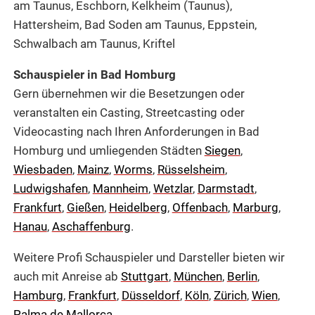
am Taunus, Eschborn, Kelkheim (Taunus),
Hattersheim, Bad Soden am Taunus, Eppstein,
Schwalbach am Taunus, Kriftel
Schauspieler in Bad Homburg
Gern übernehmen wir die Besetzungen oder
veranstalten ein Casting, Streetcasting oder
Videocasting nach Ihren Anforderungen in Bad
Homburg und umliegenden Städten
Siegen
,
Wiesbaden
,
Mainz
,
Worms
,
Rüsselsheim
,
Ludwigshafen
,
Mannheim
,
Wetzlar
,
Darmstadt
,
Frankfurt
,
Gießen
,
Heidelberg
,
Offenbach
,
Marburg
,
Hanau
,
Aschaffenburg
.
Weitere Profi Schauspieler und Darsteller bieten wir
auch mit Anreise ab
Stuttgart
,
München
,
Berlin
,
Hamburg
,
Frankfurt
,
Düsseldorf
,
Köln
,
Zürich
,
Wien
,
Palma de Mallorca
.