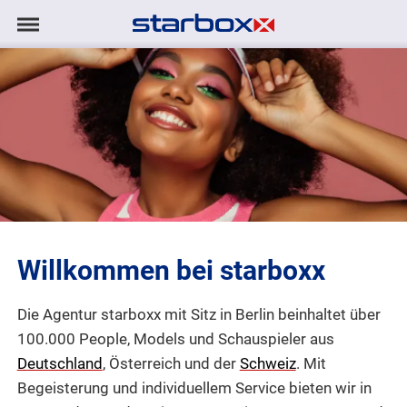
Navigation
Navigation
AGENTUR
anzeigen/ausblenden
MODELS
TALENTE
PROJEKTE
Willkommen bei starboxx
LOGIN
Die Agentur starboxx mit Sitz in Berlin beinhaltet über
KONTAKT
100.000 People, Models und Schauspieler aus
Deutschland
, Österreich und der
Schweiz
. Mit
DE
|
EN
Begeisterung und individuellem Service bieten wir in