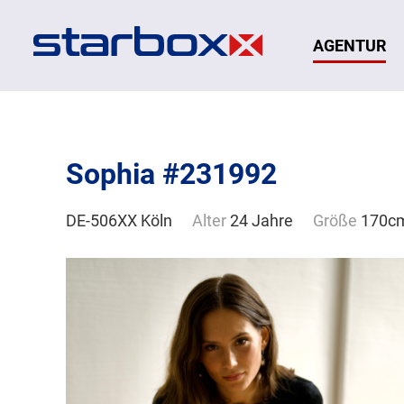
Navigation
AGENTUR
Sophia #231992
DE-506XX Köln
Wohnort
Alter
24 Jahre
Größe
170c