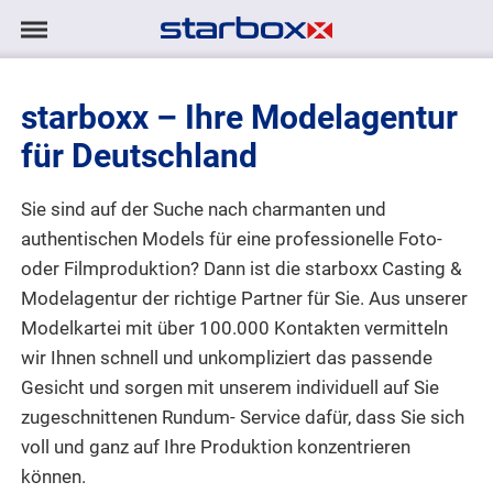
Navigation
Navigation
AGENTUR
anzeigen/ausblenden
starboxx – Ihre Modelagentur
MODELS
für Deutschland
TALENTE
Sie sind auf der Suche nach charmanten und
authentischen Models für eine professionelle Foto-
PROJEKTE
oder Filmproduktion? Dann ist die starboxx Casting &
Modelagentur der richtige Partner für Sie. Aus unserer
LOGIN
Modelkartei mit über 100.000 Kontakten vermitteln
wir Ihnen schnell und unkompliziert das passende
KONTAKT
Gesicht und sorgen mit unserem individuell auf Sie
zugeschnittenen Rundum- Service dafür, dass Sie sich
voll und ganz auf Ihre Produktion konzentrieren
DE
|
EN
können.