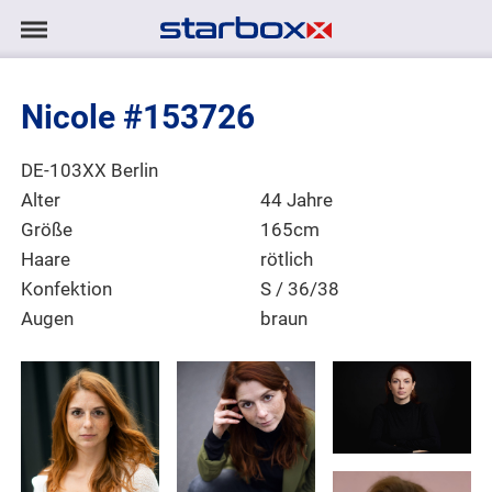
Navigation
Navigation
AGENTUR
anzeigen/ausblenden
Nicole #153726
MODELS
Wohnort
DE-103XX Berlin
TALENTE
Alter
44 Jahre
Größe
165cm
PROJEKTE
Haare
rötlich
Konfektion
S / 36/38
Augen
braun
LOGIN
KONTAKT
DE
|
EN