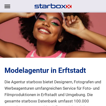
Navigation
Navigation
AGENTUR
anzeigen/ausblenden
MODELS
TALENTE
PROJEKTE
Modelagentur in Erftstadt
LOGIN
Die Agentur starboxx bietet Designern, Fotografen und
KONTAKT
Werbeagenturen umfangreichen Service für Foto- und
Filmproduktionen
in Erftstadt und Umgebung. Die
DE
|
EN
gesamte starboxx Datenbank umfasst 100.000