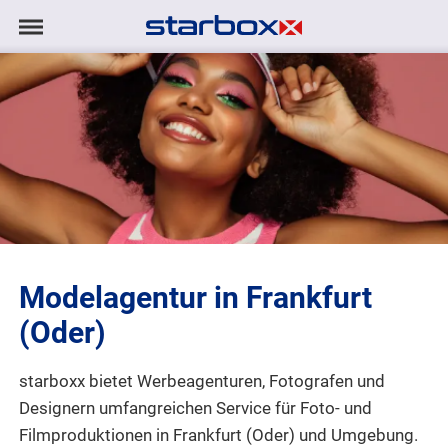
Navigation
Navigation
AGENTUR
anzeigen/ausblenden
MODELS
TALENTE
PROJEKTE
Modelagentur in Frankfurt
LOGIN
(Oder)
KONTAKT
starboxx bietet Werbeagenturen, Fotografen und
Designern umfangreichen Service für Foto- und
DE
|
EN
Filmproduktionen
in Frankfurt (Oder) und Umgebung.