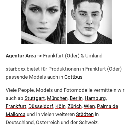
Agentur Area ->
Frankfurt (Oder) & Umland
starboxx bietet für Produktionen in Frankfurt (Oder)
passende Models auch in
Cottbus
Viele People, Models und Fotomodelle vermitteln wir
auch ab
Stuttgart
,
München
,
Berlin
,
Hamburg
,
Frankfurt
,
Düsseldorf
,
Köln
,
Zürich
,
Wien
,
Palma de
Mallorca
und in vielen weiteren
Städten
in
Deutschland, Österreich und der Schweiz.