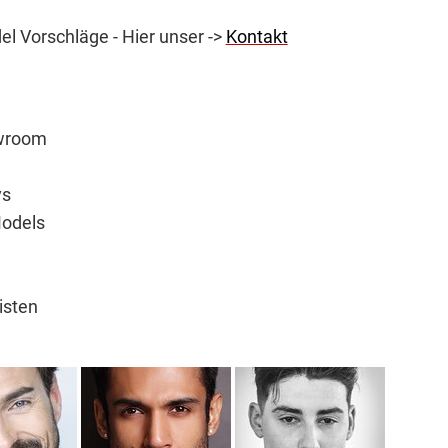
l Vorschläge - Hier unser ->
Kontakt
wroom
ys
Models
.
isten