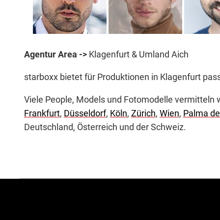
Agentur Area ->
Klagenfurt & Umland Aich
starboxx bietet für Produktionen in Klagenfurt pa
Viele People, Models und Fotomodelle vermitteln 
Frankfurt
,
Düsseldorf
,
Köln
,
Zürich
,
Wien
,
Palma de
Deutschland, Österreich und der Schweiz.
weitere
Agentur
Informationen