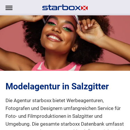
Navigation
Navigation
AGENTUR
anzeigen/ausblenden
MODELS
TALENTE
PROJEKTE
Modelagentur in Salzgitter
LOGIN
Die Agentur starboxx bietet Werbeagenturen,
KONTAKT
Fotografen und Designern umfangreichen Service für
Foto- und Filmproduktionen
in Salzgitter und
DE
|
EN
Umgebung. Die gesamte starboxx Datenbank umfasst