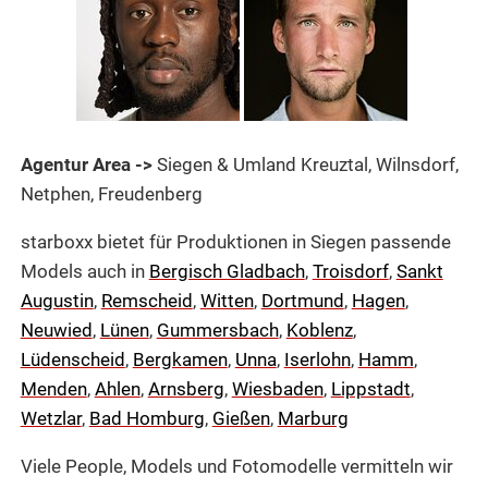
Agentur Area ->
Siegen & Umland Kreuztal, Wilnsdorf,
Netphen, Freudenberg
starboxx bietet für Produktionen in Siegen passende
Models auch in
Bergisch Gladbach
,
Troisdorf
,
Sankt
Augustin
,
Remscheid
,
Witten
,
Dortmund
,
Hagen
,
Neuwied
,
Lünen
,
Gummersbach
,
Koblenz
,
Lüdenscheid
,
Bergkamen
,
Unna
,
Iserlohn
,
Hamm
,
Menden
,
Ahlen
,
Arnsberg
,
Wiesbaden
,
Lippstadt
,
Wetzlar
,
Bad Homburg
,
Gießen
,
Marburg
Viele People, Models und Fotomodelle vermitteln wir