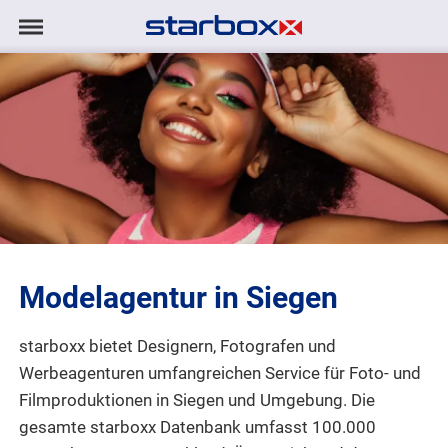
Navigation
Navigation
AGENTUR
anzeigen/ausblenden
MODELS
TALENTE
PROJEKTE
Modelagentur in Siegen
LOGIN
starboxx bietet Designern, Fotografen und
KONTAKT
Werbeagenturen umfangreichen Service für Foto- und
Filmproduktionen
in Siegen und Umgebung. Die
DE
|
EN
gesamte starboxx Datenbank umfasst 100.000