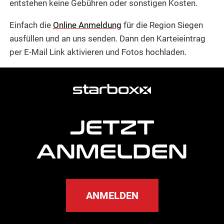
entstehen keine Gebühren oder sonstigen Kosten.
Einfach die
Online Anmeldung
für die Region Siegen
ausfüllen und an uns senden. Dann den Karteieintrag
per E-Mail Link aktivieren und Fotos hochladen.
weitere
Agentur
Informationen
JETZT
ANMELDEN
ANMELDEN