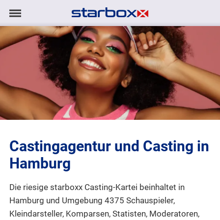
Navigation
Navigation
AGENTUR
anzeigen/ausblenden
MODELS
TALENTE
PROJEKTE
Castingagentur und Casting in
LOGIN
Hamburg
KONTAKT
Die riesige starboxx Casting-Kartei beinhaltet in
Hamburg und Umgebung 4375 Schauspieler,
DE
|
EN
Kleindarsteller, Komparsen, Statisten, Moderatoren,