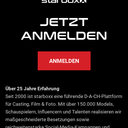
Informationen
JETZT
ANMELDEN
ANMELDEN
Über 25 Jahre Erfahrung
Seit 2000 ist starboxx eine führende D-A-CH-Plattform
für Casting, Film & Foto. Mit über 150.000 Models,
Schauspielern, Influencern und Talenten realisieren wir
maßgeschneiderte Besetzungen sowie
reichweitenstarke Social-Media-Kampagnen und