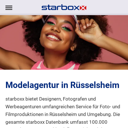
Navigation
Navigation
AGENTUR
anzeigen/ausblenden
MODELS
TALENTE
PROJEKTE
Modelagentur in Rüsselsheim
LOGIN
starboxx bietet Designern, Fotografen und
KONTAKT
Werbeagenturen umfangreichen Service für Foto- und
Filmproduktionen
in Rüsselsheim und Umgebung. Die
DE
|
EN
gesamte starboxx Datenbank umfasst 100.000