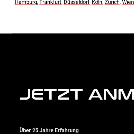
Hamburg
,
Frankfurt
,
Düsseldorf
,
Köln
,
Zürich
,
Wien
weitere
Agentur
Informationen
JETZT AN
Über 25 Jahre Erfahrung