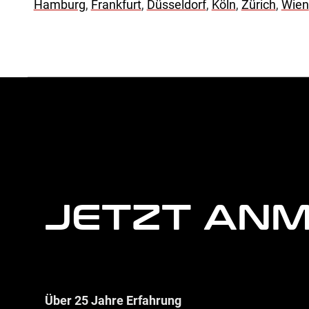
Hamburg
,
Frankfurt
,
Düsseldorf
,
Köln
,
Zürich
,
Wien
weitere
Agentur
Informationen
JETZT AN
Über 25 Jahre Erfahrung