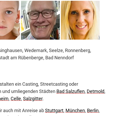
singhausen, Wedemark, Seelze, Ronnenberg,
stadt am Rübenberge, Bad Nenndorf
alten ein Casting, Streetcasting oder
en und umliegenden Städten
Bad Salzuflen
,
Detmold
,
heim
,
Celle
,
Salzgitter
.
ir auch mit Anreise ab
Stuttgart
,
München
,
Berlin
,