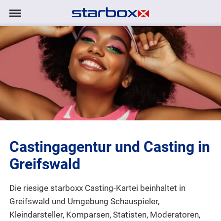
Navigation
Navigation
AGENTUR
anzeigen/ausblenden
MODELS
TALENTE
PROJEKTE
Castingagentur und Casting in
LOGIN
Greifswald
KONTAKT
Die riesige starboxx Casting-Kartei beinhaltet in
Greifswald und Umgebung Schauspieler,
DE
|
EN
Kleindarsteller, Komparsen, Statisten, Moderatoren,