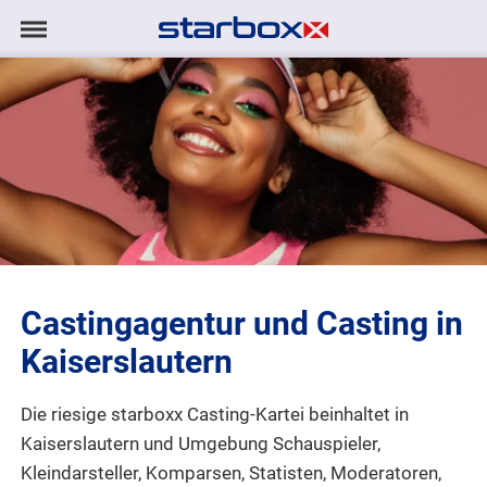
Navigation
Navigation
AGENTUR
anzeigen/ausblenden
MODELS
TALENTE
PROJEKTE
Castingagentur und Casting in
LOGIN
Kaiserslautern
KONTAKT
Die riesige starboxx Casting-Kartei beinhaltet in
Kaiserslautern und Umgebung Schauspieler,
DE
|
EN
Kleindarsteller, Komparsen, Statisten, Moderatoren,