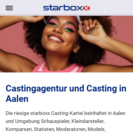
Navigation
Navigation
AGENTUR
anzeigen/ausblenden
MODELS
TALENTE
PROJEKTE
Castingagentur und Casting in
LOGIN
Aalen
KONTAKT
Die riesige starboxx Casting-Kartei beinhaltet in Aalen
und Umgebung Schauspieler, Kleindarsteller,
DE
|
EN
Komparsen, Statisten, Moderatoren, Models,