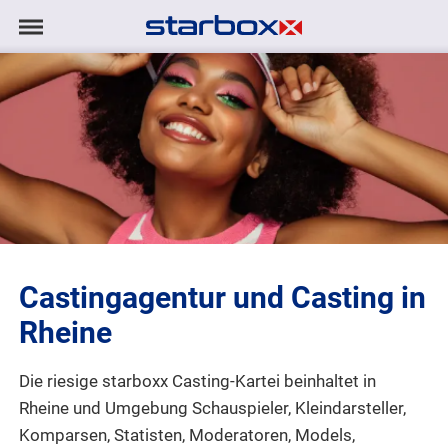
Navigation
Navigation
AGENTUR
anzeigen/ausblenden
MODELS
TALENTE
PROJEKTE
Castingagentur und Casting in
LOGIN
Rheine
KONTAKT
Die riesige starboxx Casting-Kartei beinhaltet in
Rheine und Umgebung Schauspieler, Kleindarsteller,
DE
|
EN
Komparsen, Statisten, Moderatoren, Models,