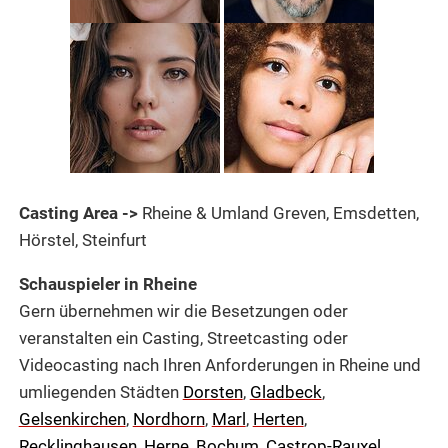
Casting Area ->
Rheine & Umland Greven, Emsdetten,
Hörstel, Steinfurt
Schauspieler in Rheine
Gern übernehmen wir die Besetzungen oder
veranstalten ein Casting, Streetcasting oder
Videocasting nach Ihren Anforderungen in Rheine und
umliegenden Städten
Dorsten
,
Gladbeck
,
Gelsenkirchen
,
Nordhorn
,
Marl
,
Herten
,
Recklinghausen
,
Herne
,
Bochum
,
Castrop-Rauxel
,