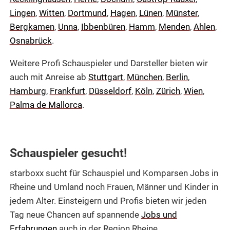
Lingen
,
Witten
,
Dortmund
,
Hagen
,
Lünen
,
Münster
,
Bergkamen
,
Unna
,
Ibbenbüren
,
Hamm
,
Menden
,
Ahlen
,
Osnabrück
.
Weitere Profi Schauspieler und Darsteller bieten wir
auch mit Anreise ab
Stuttgart
,
München
,
Berlin
,
Hamburg
,
Frankfurt
,
Düsseldorf
,
Köln
,
Zürich
,
Wien
,
Palma de Mallorca
.
Schauspieler gesucht!
starboxx sucht für Schauspiel und Komparsen Jobs in
Rheine und Umland noch Frauen, Männer und Kinder in
jedem Alter. Einsteigern und Profis bieten wir jeden
Tag neue Chancen auf spannende
Jobs und
Erfahrungen
auch in der Region Rheine.