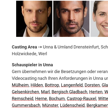
Casting Area ->
Unna & Umland Drensteinfurt, Sc
Holzwickede, Werl
Schauspieler in Unna
Gern übernehmen wir die Besetzungen oder veranst
Videocasting nach Ihren Anforderungen in Unna 
Mülheim
,
Hilden
,
Bottrop
,
Langenfeld
,
Dorsten
,
Gl
Gelsenkirchen
,
Marl
,
Bergisch Gladbach
,
Herten
,
W
Remscheid
,
Herne
,
Bochum
,
Castrop-Rauxel
,
Witt
Gummersbach
,
Münster
,
Lüdenscheid
,
Bergkame