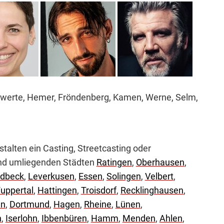
hwerte, Hemer, Fröndenberg, Kamen, Werne, Selm,
alten ein Casting, Streetcasting oder
und umliegenden Städten
Ratingen
,
Oberhausen
,
adbeck
,
Leverkusen
,
Essen
,
Solingen
,
Velbert
,
uppertal
,
Hattingen
,
Troisdorf
,
Recklinghausen
,
en
,
Dortmund
,
Hagen
,
Rheine
,
Lünen
,
n
,
Iserlohn
,
Ibbenbüren
,
Hamm
,
Menden
,
Ahlen
,