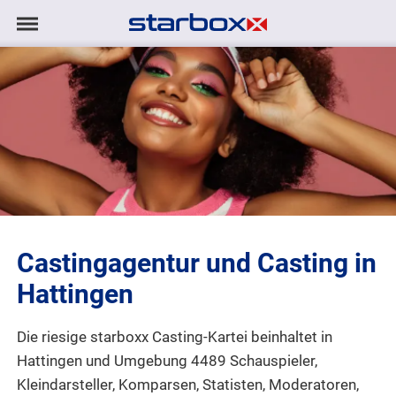
Navigation
Navigation
AGENTUR
anzeigen/ausblenden
MODELS
TALENTE
PROJEKTE
Castingagentur und Casting in
LOGIN
Hattingen
KONTAKT
Die riesige starboxx Casting-Kartei beinhaltet in
Hattingen und Umgebung 4489 Schauspieler,
DE
|
EN
Kleindarsteller, Komparsen, Statisten, Moderatoren,