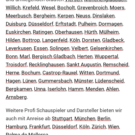
Willich
,
Krefeld
,
Wesel
,
Bocholt
,
Grevenbroich
,
Moers
,
Meerbusch
,
Bergheim
,
Kerpen
,
Neuss
,
Dinslaken
,
Duisburg
,
Düsseldorf
,
Erftstadt
,
Pulheim
,
Dormagen
,
Euskirchen
,
Ratingen
,
Oberhausen
,
Hürth
,
Mülheim
,
Hilden
,
Bottrop
,
Langenfeld
,
Köln
,
Dorsten
,
Gladbeck
,
Leverkusen
,
Essen
,
Solingen
,
Velbert
,
Gelsenkirchen
,
Bonn
,
Marl
,
Bergisch Gladbach
,
Herten
,
Wuppertal
,
Troisdorf
,
Recklinghausen
,
Sankt Augustin
,
Remscheid
,
Herne
,
Bochum
,
Castrop-Rauxel
,
Witten
,
Dortmund
,
Hagen
,
Lünen
,
Gummersbach
,
Münster
,
Lüdenscheid
,
Bergkamen
,
Unna
,
Iserlohn
,
Hamm
,
Menden
,
Ahlen
,
Arnsberg
.
Weitere Profi Schauspieler und Darsteller bieten wir
auch mit Anreise ab
Stuttgart
,
München
,
Berlin
,
Hamburg
,
Frankfurt
,
Düsseldorf
,
Köln
,
Zürich
,
Wien
,
Palma de Mallorca
.