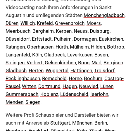
Videocasting nach Ihren Anforderungen in Sankt
Augustin und umliegenden Städten
Mönchengladbach
,
Düren
,
Willich
,
Krefeld
,
Grevenbroich
,
Moers
,
Meerbusch
,
Bergheim
,
Kerpen
,
Neuss
,
Duisburg
,
Düsseldorf
,
Erftstadt
,
Pulheim
,
Dormagen
,
Euskirchen
,
Ratingen
,
Oberhausen
,
Hürth
,
Mülheim
,
Hilden
,
Bottrop
,
Langenfeld
,
Köln
,
Gladbeck
,
Leverkusen
,
Essen
,
Solingen
,
Velbert
,
Gelsenkirchen
,
Bonn
,
Marl
,
Bergisch
Gladbach
,
Herten
,
Wuppertal
,
Hattingen
,
Troisdorf
,
Recklinghausen
,
Remscheid
,
Herne
,
Bochum
,
Castrop-
Rauxel
,
Witten
,
Dortmund
,
Hagen
,
Neuwied
,
Lünen
,
Gummersbach
,
Koblenz
,
Lüdenscheid
,
Iserlohn
,
Menden
,
Siegen
.
Weitere Profi Schauspieler und Darsteller bieten wir
auch mit Anreise ab
Stuttgart
,
München
,
Berlin
,
Hamburg
,
Frankfurt
,
Düsseldorf
,
Köln
,
Zürich
,
Wien
,