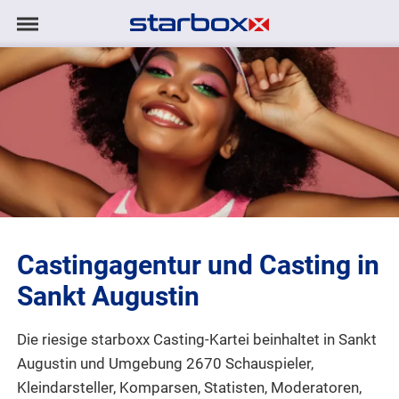
Navigation
Navigation
AGENTUR
anzeigen/ausblenden
MODELS
TALENTE
PROJEKTE
Castingagentur und Casting in
LOGIN
Sankt Augustin
KONTAKT
Die riesige starboxx Casting-Kartei beinhaltet in Sankt
Augustin und Umgebung 2670 Schauspieler,
DE
|
EN
Kleindarsteller, Komparsen, Statisten, Moderatoren,