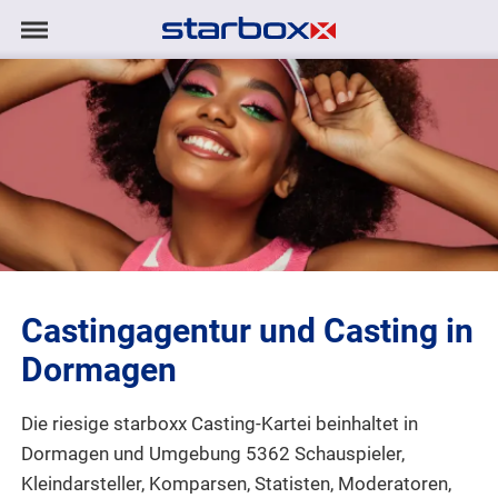
Navigation
Navigation
AGENTUR
anzeigen/ausblenden
MODELS
TALENTE
PROJEKTE
Castingagentur und Casting in
LOGIN
Dormagen
KONTAKT
Die riesige starboxx Casting-Kartei beinhaltet in
Dormagen und Umgebung 5362 Schauspieler,
DE
|
EN
Kleindarsteller, Komparsen, Statisten, Moderatoren,