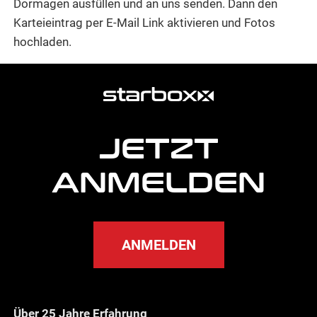
Dormagen ausfüllen und an uns senden. Dann den
Karteieintrag per E-Mail Link aktivieren und Fotos
hochladen.
weitere
Agentur
Informationen
JETZT
ANMELDEN
ANMELDEN
Über 25 Jahre Erfahrung