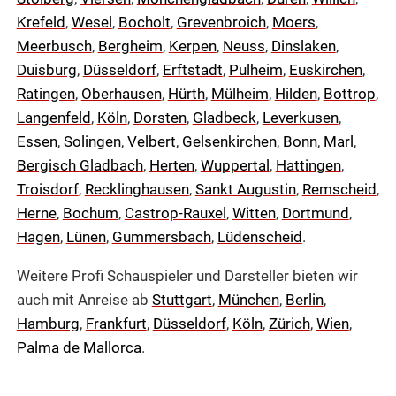
Krefeld
,
Wesel
,
Bocholt
,
Grevenbroich
,
Moers
,
Meerbusch
,
Bergheim
,
Kerpen
,
Neuss
,
Dinslaken
,
Duisburg
,
Düsseldorf
,
Erftstadt
,
Pulheim
,
Euskirchen
,
Ratingen
,
Oberhausen
,
Hürth
,
Mülheim
,
Hilden
,
Bottrop
,
Langenfeld
,
Köln
,
Dorsten
,
Gladbeck
,
Leverkusen
,
Essen
,
Solingen
,
Velbert
,
Gelsenkirchen
,
Bonn
,
Marl
,
Bergisch Gladbach
,
Herten
,
Wuppertal
,
Hattingen
,
Troisdorf
,
Recklinghausen
,
Sankt Augustin
,
Remscheid
,
Herne
,
Bochum
,
Castrop-Rauxel
,
Witten
,
Dortmund
,
Hagen
,
Lünen
,
Gummersbach
,
Lüdenscheid
.
Weitere Profi Schauspieler und Darsteller bieten wir
auch mit Anreise ab
Stuttgart
,
München
,
Berlin
,
Hamburg
,
Frankfurt
,
Düsseldorf
,
Köln
,
Zürich
,
Wien
,
Palma de Mallorca
.