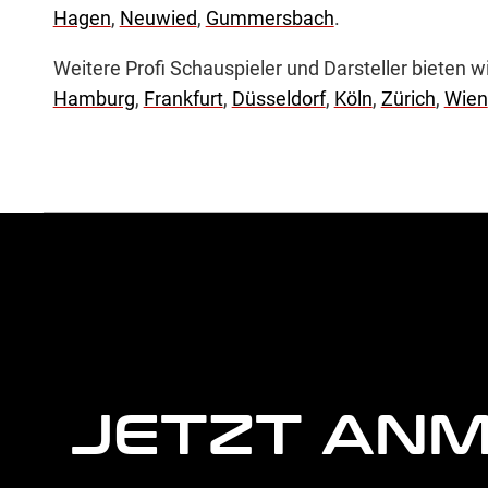
Hagen
,
Neuwied
,
Gummersbach
.
Weitere Profi Schauspieler und Darsteller bieten w
Hamburg
,
Frankfurt
,
Düsseldorf
,
Köln
,
Zürich
,
Wien
weitere
Agentur
Informationen
JETZT AN