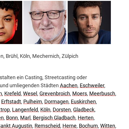
, Brühl, Köln, Mechernich, Zülpich
alten ein Casting, Streetcasting oder
n und umliegenden Städten
Aachen
,
Eschweiler
,
h
,
Krefeld
,
Wesel
,
Grevenbroich
,
Moers
,
Meerbusch
,
,
Erftstadt
,
Pulheim
,
Dormagen
,
Euskirchen
,
trop
,
Langenfeld
,
Köln
,
Dorsten
,
Gladbeck
,
en
,
Bonn
,
Marl
,
Bergisch Gladbach
,
Herten
,
ankt Augustin
,
Remscheid
,
Herne
,
Bochum
,
Witten
,