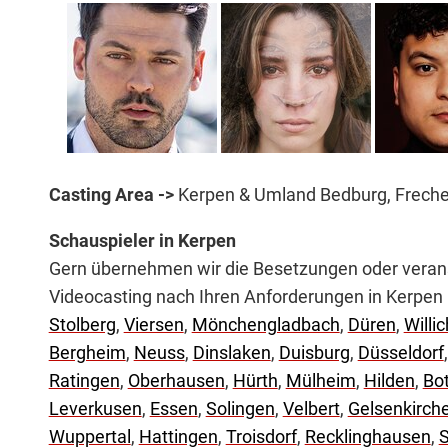
Casting Area ->
Kerpen & Umland Bedburg, Frechen
Schauspieler in Kerpen
Gern übernehmen wir die Besetzungen oder veranst
Videocasting nach Ihren Anforderungen in Kerpe
Stolberg
,
Viersen
,
Mönchengladbach
,
Düren
,
Willic
Bergheim
,
Neuss
,
Dinslaken
,
Duisburg
,
Düsseldorf
Ratingen
,
Oberhausen
,
Hürth
,
Mülheim
,
Hilden
,
Bot
Leverkusen
,
Essen
,
Solingen
,
Velbert
,
Gelsenkirch
Wuppertal
,
Hattingen
,
Troisdorf
,
Recklinghausen
,
S