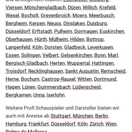
Viersen
,
Mönchengladbach
,
Düren
,
Willich
,
Krefeld
,
Wesel
,
Bocholt
,
Grevenbroich
,
Moers
,
Meerbusch
,
Bergheim
,
Kerpen
,
Neuss
,
Dinslaken
,
Duisburg
,
Düsseldorf
,
Erftstadt
,
Pulheim
,
Dormagen
,
Euskirchen
,
Oberhausen
,
Hürth
,
Mülheim
,
Hilden
,
Bottrop
,
Langenfeld
,
Köln
,
Dorsten
,
Gladbeck
,
Leverkusen
,
Essen
,
Solingen
,
Velbert
,
Gelsenkirchen
,
Bonn
,
Marl
,
Bergisch Gladbach
,
Herten
,
Wuppertal
,
Hattingen
,
Troisdorf
,
Recklinghausen
,
Sankt Augustin
,
Remscheid
,
Herne
,
Bochum
,
Castrop-Rauxel
,
Witten
,
Dortmund
,
Hagen
,
Lünen
,
Gummersbach
,
Lüdenscheid
,
Bergkamen
,
Unna
,
Iserlohn
.
Weitere Profi Schauspieler und Darsteller bieten wir
auch mit Anreise ab
Stuttgart
,
München
,
Berlin
,
Hamburg
,
Frankfurt
,
Düsseldorf
,
Köln
,
Zürich
,
Wien
,
Palma de Mallorca
.