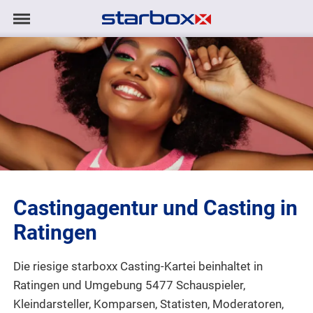
Navigation
Navigation
AGENTUR
anzeigen/ausblenden
MODELS
TALENTE
PROJEKTE
Castingagentur und Casting in
LOGIN
Ratingen
KONTAKT
Die riesige starboxx Casting-Kartei beinhaltet in
Ratingen und Umgebung 5477 Schauspieler,
DE
|
EN
Kleindarsteller, Komparsen, Statisten, Moderatoren,