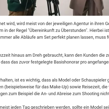
t wird, wird meist von der jeweiligen Agentur in ihren 
n der Regel "Übereinkunft zu Überstunden". Hierbei ist e
t immer alle Abläufe am Set perfekt planen lassen, muss
zzeit hinaus am Dreh gebraucht, kann den Kunden die zus
g, dass das zuvor festgelegte Basishonorar pro angefan
alten, ist es wichtig, dass als Model oder Schauspieler g
n (beispielsweise für das Make-Up) sowie Reisezeit, die
gen zum Beispiel die An- und Abreise zum Shooting nicht 
eist jeden Tag geschrieben werden, sollte ein Model se