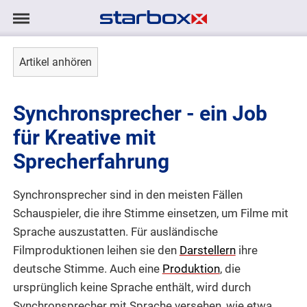
Navigation
Navigation
AGENTUR
anzeigen/ausblenden
Artikel anhören
MODELS
Synchronsprecher - ein Job
TALENTE
für Kreative mit
Sprecherfahrung
PROJEKTE
Synchronsprecher sind in den meisten Fällen
LOGIN
Schauspieler, die ihre Stimme einsetzen, um Filme mit
Sprache auszustatten. Für ausländische
KONTAKT
Filmproduktionen leihen sie den
Darstellern
ihre
deutsche Stimme. Auch eine
Produktion
, die
ursprünglich keine Sprache enthält, wird durch
DE
|
EN
Synchronsprecher mit Sprache versehen, wie etwa