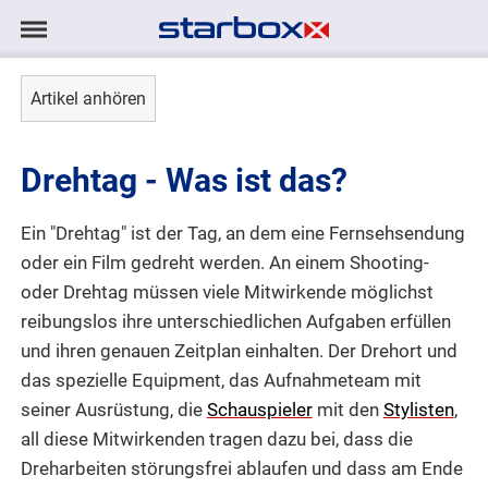
Navigation
Navigation
AGENTUR
anzeigen/ausblenden
Artikel anhören
MODELS
Drehtag - Was ist das?
TALENTE
Ein "Drehtag" ist der Tag, an dem eine Fernsehsendung
PROJEKTE
oder ein Film gedreht werden. An einem Shooting-
oder Drehtag müssen viele Mitwirkende möglichst
LOGIN
reibungslos ihre unterschiedlichen Aufgaben erfüllen
und ihren genauen Zeitplan einhalten. Der Drehort und
das spezielle Equipment, das Aufnahmeteam mit
KONTAKT
seiner Ausrüstung, die
Schauspieler
mit den
Stylisten
,
all diese Mitwirkenden tragen dazu bei, dass die
DE
|
EN
Dreharbeiten störungsfrei ablaufen und dass am Ende