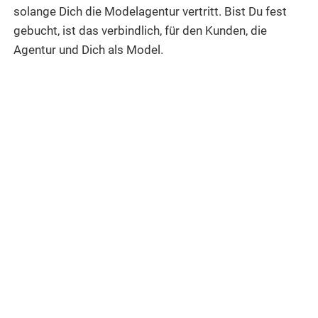
solange Dich die Modelagentur vertritt. Bist Du fest
gebucht, ist das verbindlich, für den Kunden, die
Agentur und Dich als Model.
Gebucht wird, was gefällt! Optionen
nutzen
Vielfalt liegt im Trend - Als Modelagentur bietet
starboxx
Fotografen
,
Designern
und Werbeagenturen
langjährige Erfahrung und zahlreiche (inter-)nationale
Kontakte. Mit über 100.000 People und Models in
Deutschland, der Schweiz und Österreich bieten wir
die größte Model-Auswahl. Egal, ob
Fotoshooting
,
Catwalk
oder Fashion-Showroom! Jetzt Optionen
sichten - und passende Models buchen!