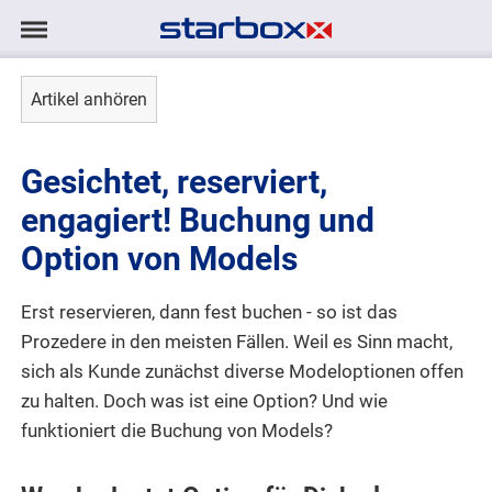
Navigation
Navigation
AGENTUR
anzeigen/ausblenden
Artikel anhören
MODELS
Gesichtet, reserviert,
TALENTE
engagiert! Buchung und
Option von Models
PROJEKTE
Erst reservieren, dann fest buchen - so ist das
LOGIN
Prozedere in den meisten Fällen. Weil es Sinn macht,
sich als Kunde zunächst diverse Modeloptionen offen
KONTAKT
zu halten. Doch was ist eine Option? Und wie
funktioniert die Buchung von Models?
DE
|
EN