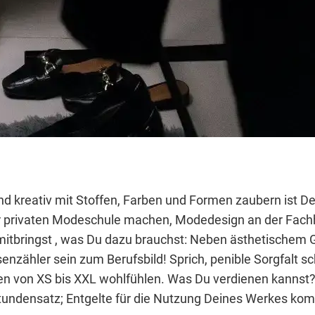
d kreativ mit Stoffen, Farben und Formen zaubern ist Dei
er privaten Modeschule machen, Modedesign an der Fachh
mitbringst , was Du dazu brauchst: Neben ästhetischem 
nzähler sein zum Berufsbild! Sprich, penible Sorgfalt s
hen von XS bis XXL wohlfühlen. Was Du verdienen kannst
stundensatz; Entgelte für die Nutzung Deines Werkes ko