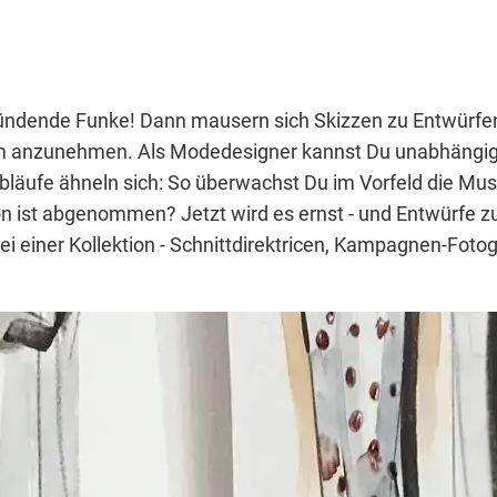
 zündende Funke! Dann mausern sich Skizzen zu Entwürf
rm anzunehmen. Als Modedesigner kannst Du unabhängig a
abläufe ähneln sich: So überwachst Du im Vorfeld die Mus
on ist abgenommen? Jetzt wird es ernst - und Entwürfe z
bei einer Kollektion - Schnittdirektricen, Kampagnen-Fot