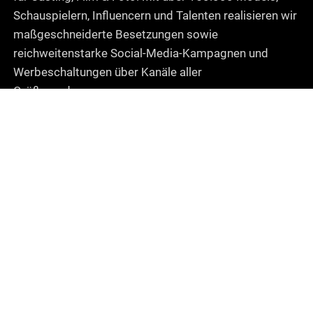
Schauspielern, Influencern und Talenten realisieren wir
maßgeschneiderte Besetzungen sowie
reichweitenstarke Social-Media-Kampagnen und
Werbeschaltungen über Kanäle aller
Größenordnungen.
Beratung für Geschäftskunden
Sie erreichen unser Projektmanagement für
Besetzungsanfragen, Kampagnen-Planung und
Werbeschaltungen direkt per E-Mail unter
produktion@starboxx.de
oder telefonisch über unsere
B2B- & Express-Hotline +49 (0)30 88 720 760.
Montag bis Freitag von 9:00 bis 18:00 Uhr.