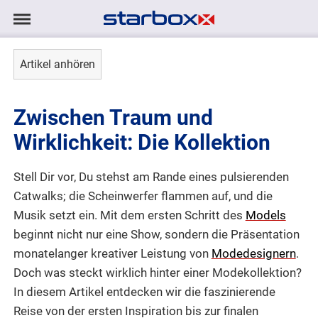
Navigation
Navigation
AGENTUR
anzeigen/ausblenden
Artikel anhören
MODELS
Zwischen Traum und
TALENTE
Wirklichkeit: Die Kollektion
PROJEKTE
Stell Dir vor, Du stehst am Rande eines pulsierenden
Catwalks; die Scheinwerfer flammen auf, und die
LOGIN
Musik setzt ein. Mit dem ersten Schritt des
Models
beginnt nicht nur eine Show, sondern die Präsentation
KONTAKT
monatelanger kreativer Leistung von
Modedesignern
.
Doch was steckt wirklich hinter einer Modekollektion?
In diesem Artikel entdecken wir die faszinierende
DE
|
EN
Reise von der ersten Inspiration bis zur finalen