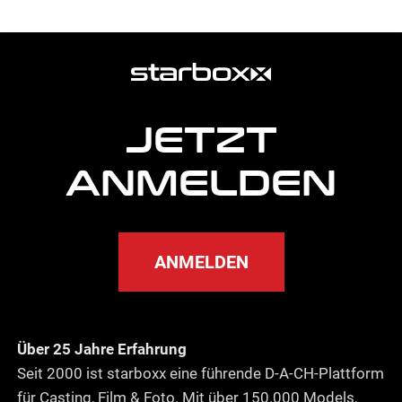
weitere
Agentur
Informationen
JETZT
ANMELDEN
ANMELDEN
Über 25 Jahre Erfahrung
Seit 2000 ist starboxx eine führende D-A-CH-Plattform
für Casting, Film & Foto. Mit über 150.000 Models,