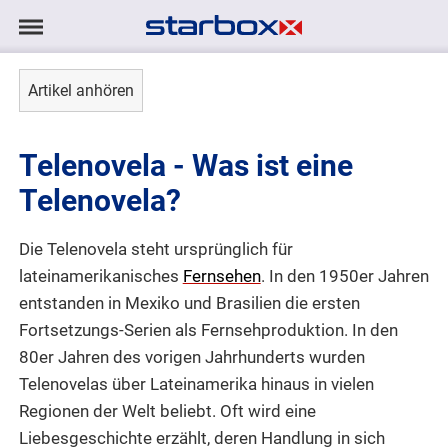
Navigation
Navigation
AGENTUR
anzeigen/ausblenden
Artikel anhören
MODELS
Telenovela - Was ist eine
TALENTE
Telenovela?
PROJEKTE
Die Telenovela steht ursprünglich für
lateinamerikanisches
Fernsehen
. In den 1950er Jahren
LOGIN
entstanden in Mexiko und Brasilien die ersten
Fortsetzungs-Serien als Fernsehproduktion. In den
KONTAKT
80er Jahren des vorigen Jahrhunderts wurden
Telenovelas über Lateinamerika hinaus in vielen
Regionen der Welt beliebt. Oft wird eine
DE
|
EN
Liebesgeschichte erzählt, deren Handlung in sich