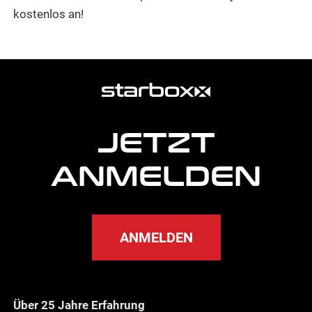
kostenlos an!
weitere
Agentur
Informationen
JETZT
ANMELDEN
ANMELDEN
Über 25 Jahre Erfahrung