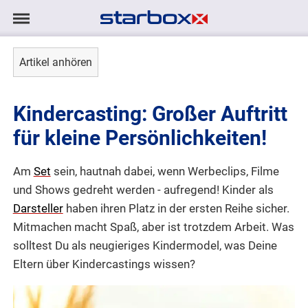
Navigation
Navigation
AGENTUR
anzeigen/ausblenden
Artikel anhören
MODELS
Kindercasting: Großer Auftritt
TALENTE
für kleine Persönlichkeiten!
PROJEKTE
Am
Set
sein, hautnah dabei, wenn Werbeclips, Filme
und Shows gedreht werden - aufregend! Kinder als
LOGIN
Darsteller
haben ihren Platz in der ersten Reihe sicher.
Mitmachen macht Spaß, aber ist trotzdem Arbeit. Was
KONTAKT
solltest Du als neugieriges Kindermodel, was Deine
Eltern über Kindercastings wissen?
DE
|
EN