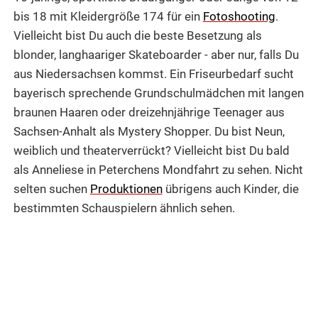
bis 18 mit Kleidergröße 174 für ein
Fotoshooting
.
Vielleicht bist Du auch die beste Besetzung als
blonder, langhaariger Skateboarder - aber nur, falls Du
aus Niedersachsen kommst. Ein Friseurbedarf sucht
bayerisch sprechende Grundschulmädchen mit langen
braunen Haaren oder dreizehnjährige Teenager aus
Sachsen-Anhalt als Mystery Shopper. Du bist Neun,
weiblich und theaterverrückt? Vielleicht bist Du bald
als Anneliese in Peterchens Mondfahrt zu sehen. Nicht
selten suchen
Produktionen
übrigens auch Kinder, die
bestimmten Schauspielern ähnlich sehen.
Gesucht, gecastet, gefunden! starboxx
Kinderdarsteller
Passende Kids fürs neue Projekt gesucht? Ob Film,
Werbung, Mode oder Fotografie, starboxx bietet ein